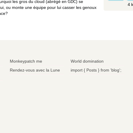
rquoi les gros du cloud (abrégé en
) se
GDC
4 
lui, ou monte une équipe pour lui casser les genoux
lace?
Monkeypatch me
World domination
Rendez-vous avec la Lune
import { Posts } from 'blog';