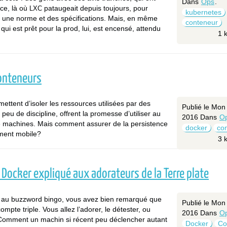
Dans
Ops
.
ce, là où
pataugeait depuis toujours, pour
LXC
kubernetes
à une norme et des spécifications. Mais, en même
conteneur
ui est prêt pour la prod, lui, est encensé, attendu
1 
conteneurs
ettent d’isoler les ressources utilisées par des
Publié le Mo
 peu de discipline, offrent la promesse d’utiliser au
2016
Dans
O
 machines. Mais comment assurer de la persistence
docker
co
ment mobile?
3 
ocker expliqué aux adorateurs de la Terre plate
r au buzzword bingo, vous avez bien remarqué que
Publié le Mon
mpte triple. Vous allez l’adorer, le détester, ou
2016
Dans
O
 Comment un machin si récent peu déclencher autant
Docker
Co