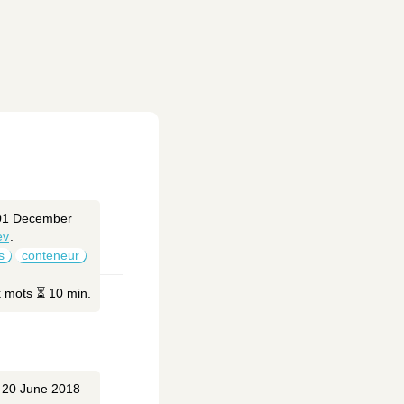
 01 December
ev
.
s
conteneur
k mots ⏳ 10 min.
 20 June 2018