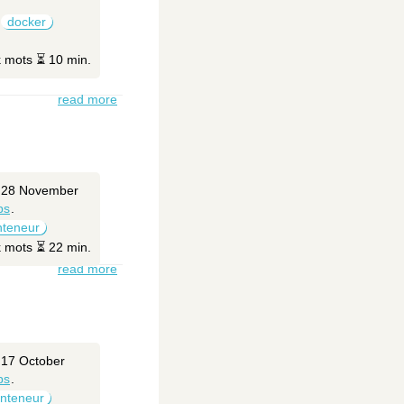
docker
k mots ⏳ 10 min.
read more
n 28 November
ps
.
nteneur
k mots ⏳ 22 min.
read more
 17 October
ps
.
nteneur