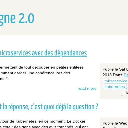
gne 2.0
microservices avec des dépendances
ermettent de tout découper en petites entitées
Publié le Sat
mment garder une cohérence lors des
2018
Dans
D
ents?
microservice
kubernetes
read more
1 
 la réponse, c’est quoi déjà la question ?
utour de Kubernetes, en ce moment. Le Docker
Publié le Wed
a cote : des gens avec des avis tranchés, qui ont