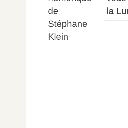
de
la L
Stéphane
Klein