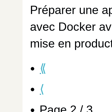
Préparer une ap
avec Docker av
mise en produc
⟪
⟨
Page 2 / 3