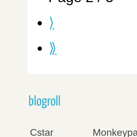
⟩
⟫
blogroll
Cstar
Monkeypa